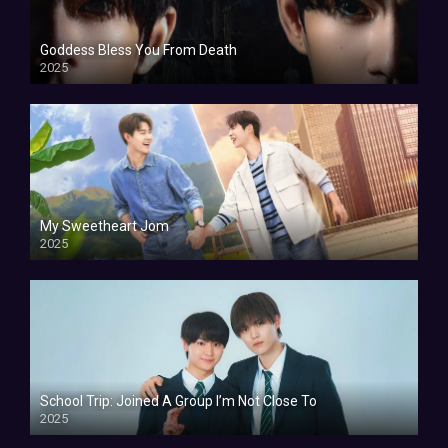
Goddess Bless You From Death
2025
My Sweetheart Jom
2025
School Trip: Joined A Group I’m Not Close To
2025