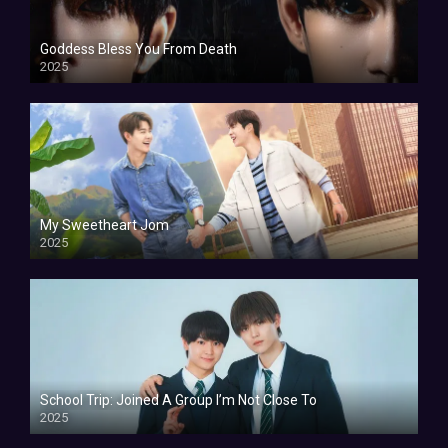
Goddess Bless You From Death
2025
My Sweetheart Jom
2025
School Trip: Joined A Group I’m Not Close To
2025