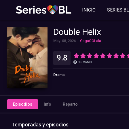
INICIO
SERIES BL
Double Helix
May. 08, 2026
GagaOOLala
9.8
15
votos
Drama
Episodios
Info
Reparto
Temporadas y episodios