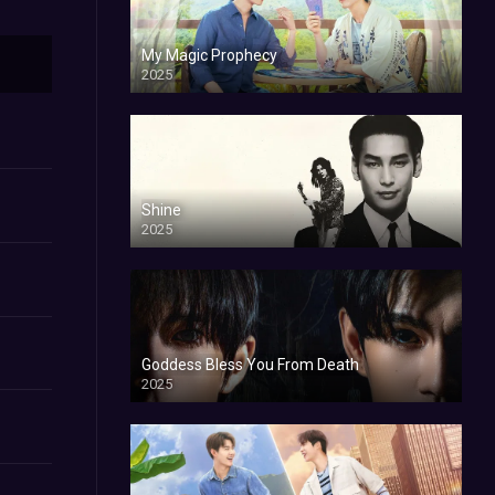
My Magic Prophecy
2025
Shine
2025
Goddess Bless You From Death
2025