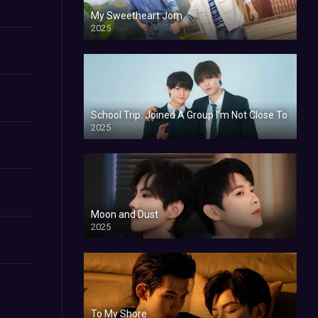
My Sweetheart Jom
2025
School Trip: Joined A Group I’m Not Close To
2025
Moon and Dust
2025
To My Shore