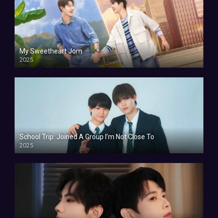
My Sweetheart Jom
2025
School Trip: Joined A Group I’m Not Close To
2025