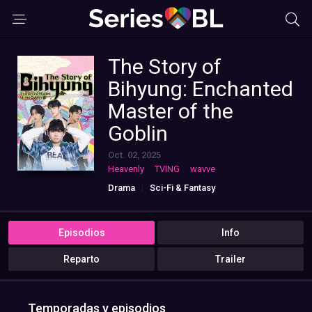
The Story of
Bihyung: Enchanted
Master of the
Goblin
Oct. 02, 2025
Heavenly
TVING
wavve
Drama
Sci-Fi & Fantasy
Episodios
Info
Reparto
Trailer
Temporadas y episodios