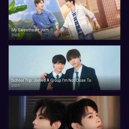
My Sweetheart Jom
2025
School Trip: Joined A Group I’m Not Close To
2025