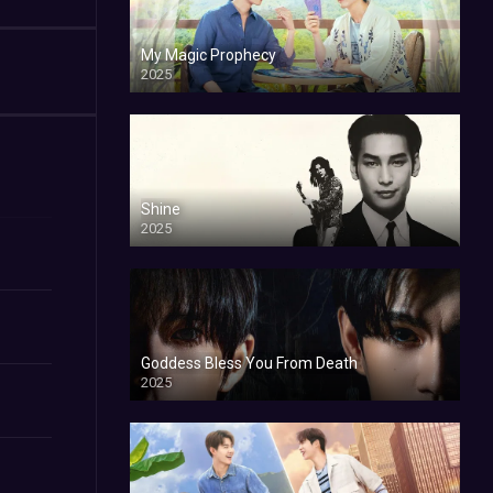
My Magic Prophecy
2025
Shine
2025
Goddess Bless You From Death
2025