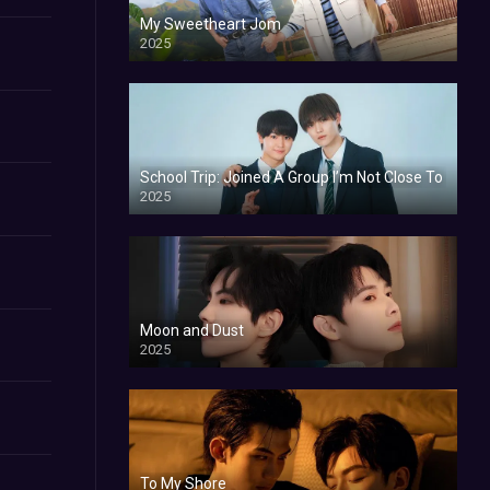
My Sweetheart Jom
2025
School Trip: Joined A Group I’m Not Close To
2025
Moon and Dust
2025
To My Shore