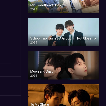
My Sweetheart Jom
2025
School Trip: Joined A Group I’m Not Close To
2025
Moon and Dust
2025
To My Shore