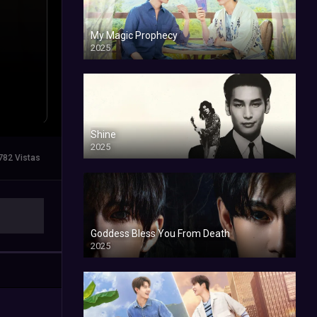
My Magic Prophecy
2025
Shine
2025
782 Vistas
Goddess Bless You From Death
2025