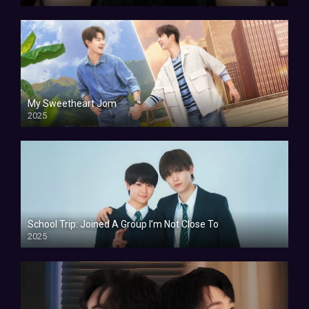
My Sweetheart Jom
2025
School Trip: Joined A Group I’m Not Close To
2025