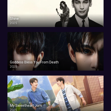
Shine
2025
Goddess Bless You From Death
2025
My Sweetheart Jom
2025