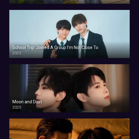
School Trip: Joined A Group I’m Not Close To
2025
Moon and Dust
2025