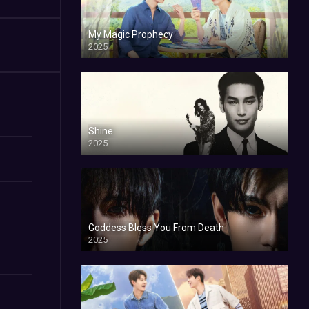
My Magic Prophecy
2025
Shine
2025
Goddess Bless You From Death
2025