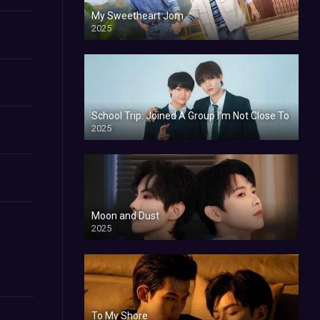
My Sweetheart Jom
2025
School Trip: Joined A Group I’m Not Close To
2025
Moon and Dust
2025
To My Shore