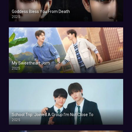
Goddess Bless You From Death
2025
My Sweetheart Jom
2025
School Trip: Joined A Group I’m Not Close To
2025