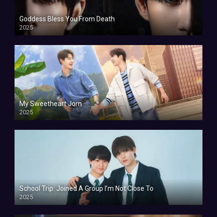
Goddess Bless You From Death
2025
My Sweetheart Jom
2025
School Trip: Joined A Group I’m Not Close To
2025