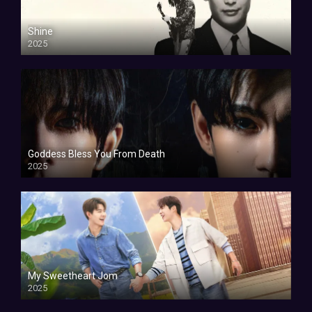
Shine
2025
Goddess Bless You From Death
2025
My Sweetheart Jom
2025