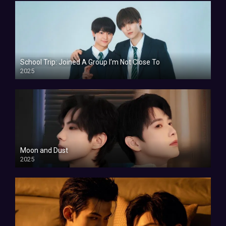
School Trip: Joined A Group I’m Not Close To
2025
Moon and Dust
2025