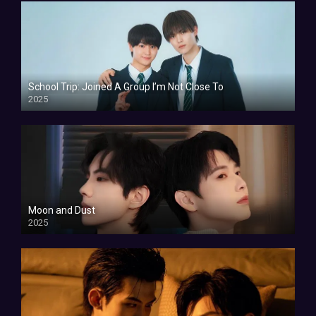
School Trip: Joined A Group I’m Not Close To
2025
Moon and Dust
2025