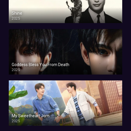
Shine
2025
Goddess Bless You From Death
2025
My Sweetheart Jom
2025