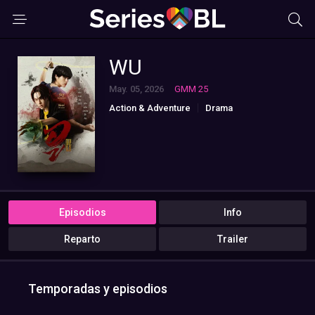
WU
May. 05, 2026
GMM 25
Action & Adventure
Drama
Sci-Fi & Fantasy
Episodios
Info
Reparto
Trailer
Temporadas y episodios