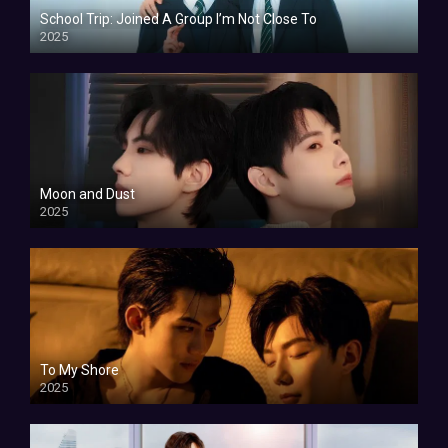
School Trip: Joined A Group I’m Not Close To
2025
Moon and Dust
2025
To My Shore
2025