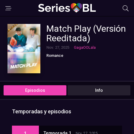
Match Play (Versión
Reeditada)
Nov. 27, 2025
GagaOOLala
Romance
Episodios
Info
Temporadas y episodios
1
Temporada 1
Nov. 27, 2025