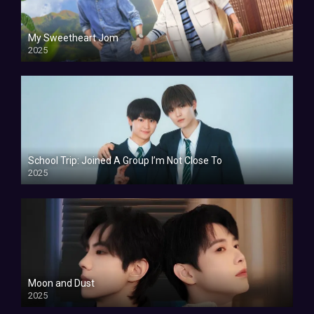
My Sweetheart Jom
2025
School Trip: Joined A Group I’m Not Close To
2025
Moon and Dust
2025