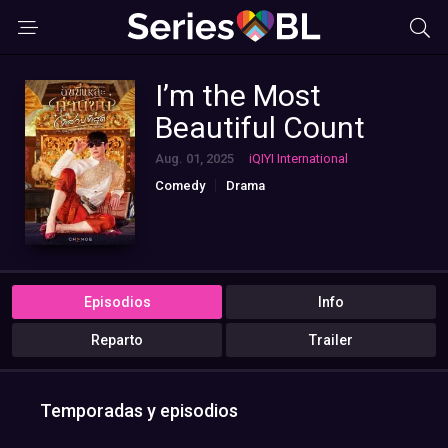
I’m the Most
Beautiful Count
Aug. 01, 2025
iQIYI International
Comedy
Drama
Episodios
Info
Reparto
Trailer
Temporadas y episodios