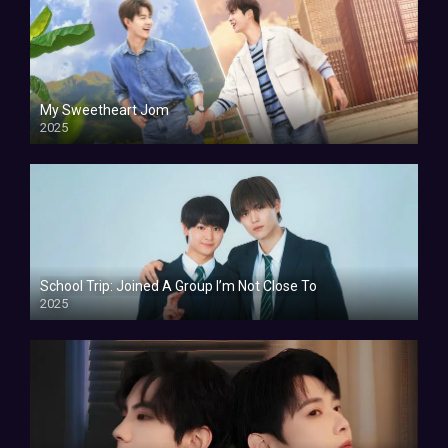
My Sweetheart Jom
2025
School Trip: Joined A Group I’m Not Close To
2025