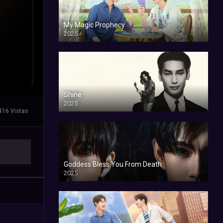
My Magic Prophecy
2025
Shine
2025
416 Vistas
Goddess Bless You From Death
2025