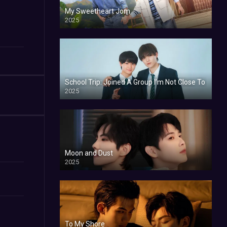
My Sweetheart Jom
2025
School Trip: Joined A Group I’m Not Close To
2025
Moon and Dust
2025
To My Shore