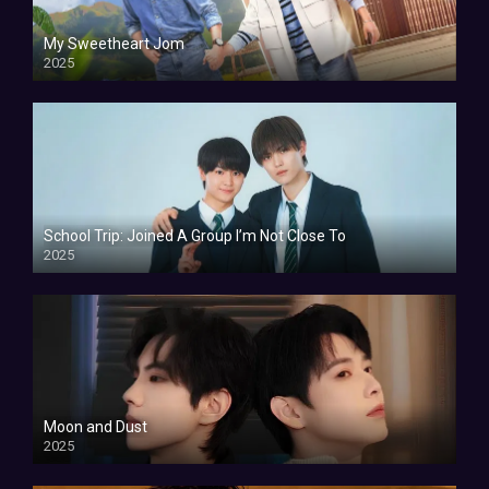
My Sweetheart Jom
2025
School Trip: Joined A Group I’m Not Close To
2025
Moon and Dust
2025