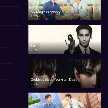
My Magic Prophecy
2025
Shine
2025
Goddess Bless You From Death
2025