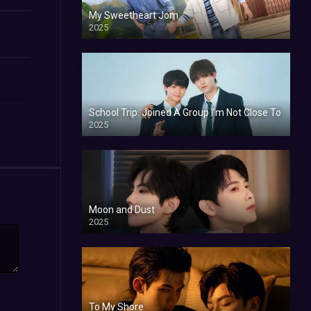
My Sweetheart Jom
2025
School Trip: Joined A Group I’m Not Close To
2025
Moon and Dust
2025
To My Shore