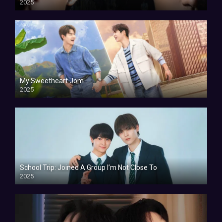
2025
My Sweetheart Jom
2025
School Trip: Joined A Group I’m Not Close To
2025