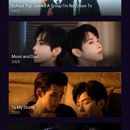
School Trip: Joined A Group I’m Not Close To
2025
Moon and Dust
2025
To My Shore
2025