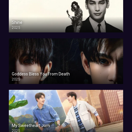
Shine
2025
Goddess Bless You From Death
2025
My Sweetheart Jom
2025