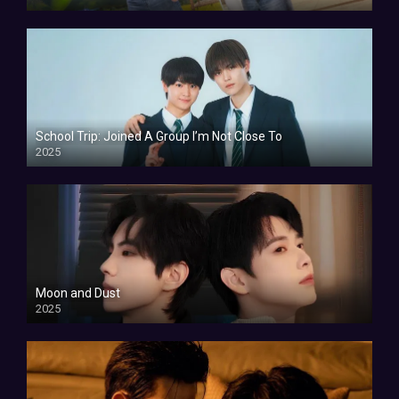
School Trip: Joined A Group I’m Not Close To
2025
Moon and Dust
2025