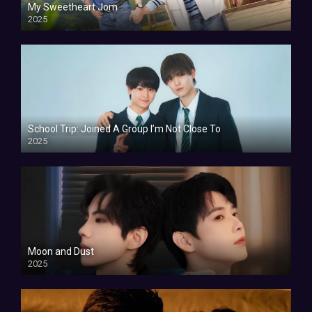
My Sweetheart Jom
2025
School Trip: Joined A Group I’m Not Close To
2025
Moon and Dust
2025