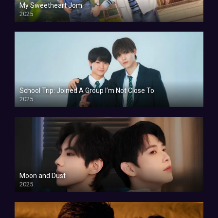
My Sweetheart Jom
2025
School Trip: Joined A Group I’m Not Close To
2025
Moon and Dust
2025