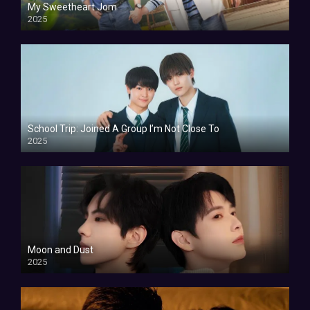
My Sweetheart Jom
2025
School Trip: Joined A Group I’m Not Close To
2025
Moon and Dust
2025