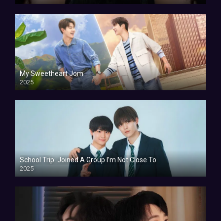
My Sweetheart Jom
2025
School Trip: Joined A Group I’m Not Close To
2025