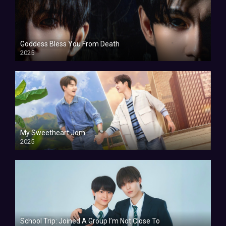
Goddess Bless You From Death
2025
My Sweetheart Jom
2025
School Trip: Joined A Group I’m Not Close To