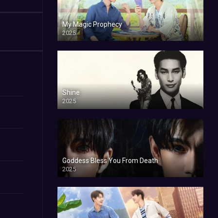
My Magic Prophecy
2025
Shine
2025
Goddess Bless You From Death
2025