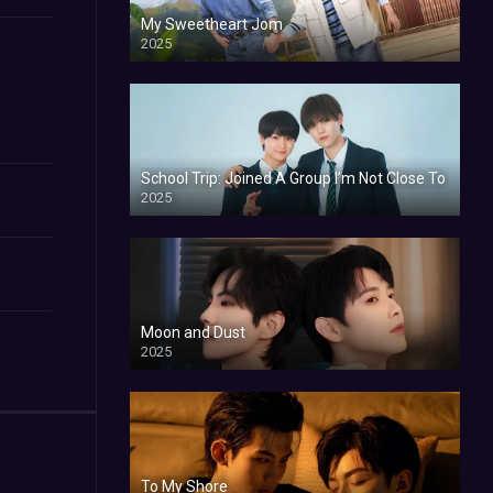
My Sweetheart Jom
2025
School Trip: Joined A Group I’m Not Close To
2025
Moon and Dust
2025
To My Shore