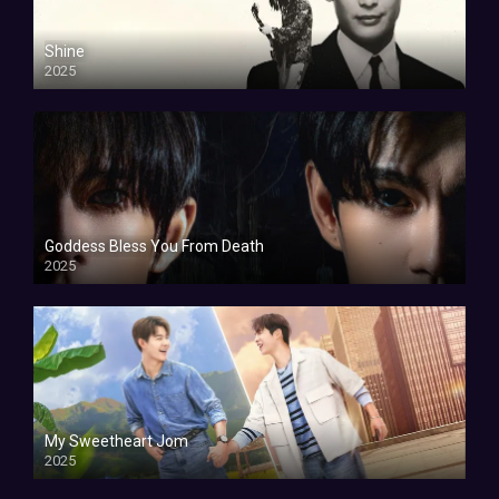
Shine
2025
Goddess Bless You From Death
2025
My Sweetheart Jom
2025