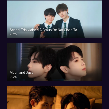
School Trip: Joined A Group I’m Not Close To
2025
Moon and Dust
2025