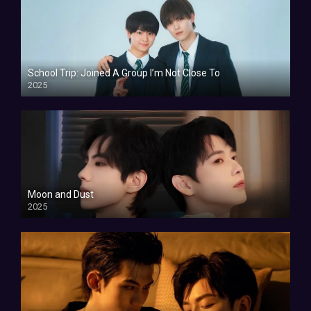
School Trip: Joined A Group I’m Not Close To
2025
Moon and Dust
2025