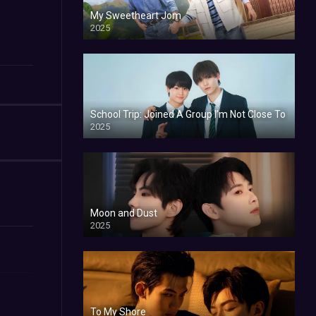
My Sweetheart Jom
2025
School Trip: Joined A Group I’m Not Close To
2025
Moon and Dust
2025
To My Shore