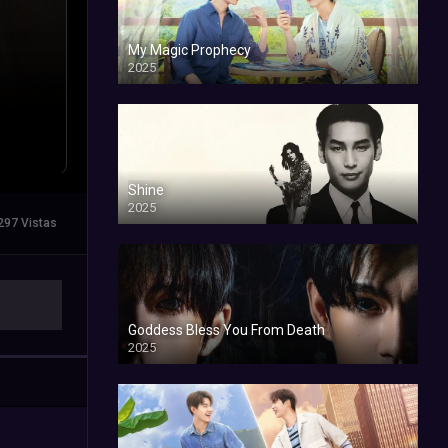
My Magic Prophecy
2025
Shine
2025
297 Vistas
Goddess Bless You From Death
2025