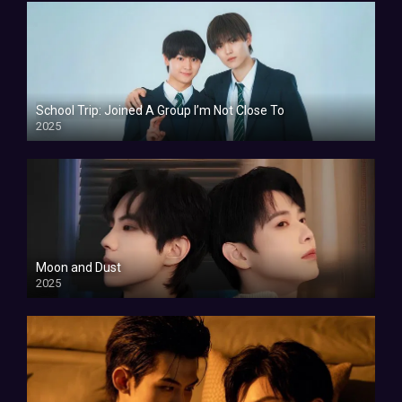
School Trip: Joined A Group I’m Not Close To
2025
Moon and Dust
2025