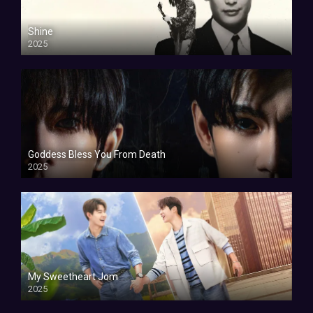
Shine
2025
Goddess Bless You From Death
2025
My Sweetheart Jom
2025