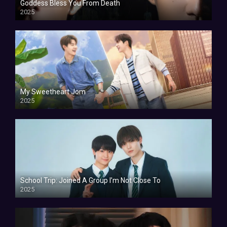
Goddess Bless You From Death
2025
My Sweetheart Jom
2025
School Trip: Joined A Group I’m Not Close To
2025