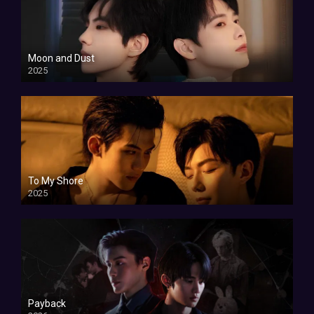
Moon and Dust
2025
To My Shore
2025
Payback