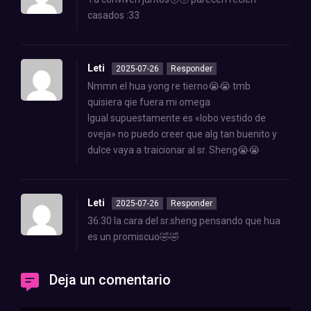
casados :33
Leti
2025-07-26
Responder
Nmmn el hua yong re tierno😭😭 tmb
quisiera qie fuera mi omega
Igual supuestamente es «lobo vestido de
oveja» no puedo creer que alg tan buenito y
dulce vaya a traicionar al sr. Sheng😭😭
Leti
2025-07-26
Responder
36:30 la cara del sr.sheng pensando que hua
es un promiscuo🤣🤣
Deja un comentario