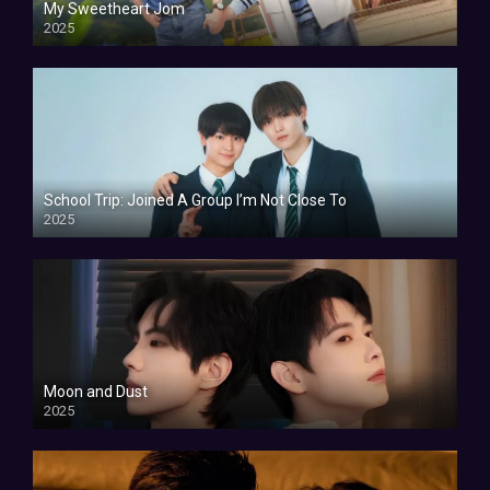
My Sweetheart Jom
2025
School Trip: Joined A Group I’m Not Close To
2025
Moon and Dust
2025