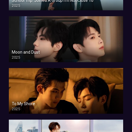
School Trip: Joined A Group I’m Not Close To
2025
Moon and Dust
2025
To My Shore
2025