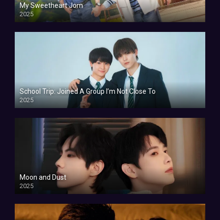
My Sweetheart Jom
2025
School Trip: Joined A Group I’m Not Close To
2025
Moon and Dust
2025